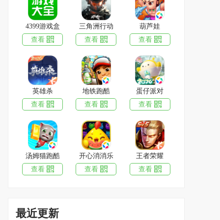
4399游戏盒
三角洲行动
葫芦娃
查看
查看
查看
蛋仔派对
下载
英雄杀
地铁跑酷
蛋仔派对
1.99GB
|
2026-06-30
查看
查看
查看
葫芦娃
下载
1.50GB
|
2026-07-14
率土之滨
下载
汤姆猫跑酷
开心消消乐
王者荣耀
1.8GB
|
2026-07-14
查看
查看
查看
奥奇传说
下载
783.5MB
|
2026-07-13
最近更新
英雄杀
下载