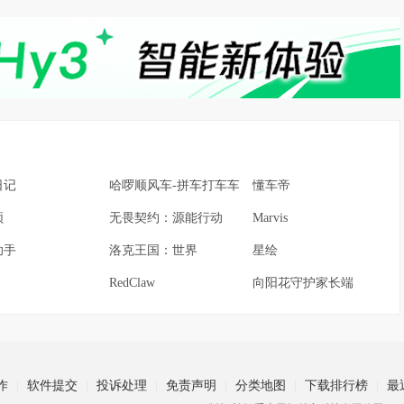
日记
哈啰顺风车-拼车打车车主通勤
懂车帝
频
无畏契约：源能行动
Marvis
助手
洛克王国：世界
星绘
RedClaw
向阳花守护家长端
作
软件提交
投诉处理
免责声明
分类地图
下载排行榜
最