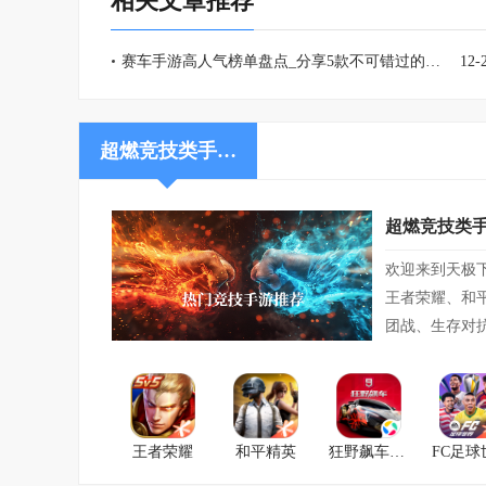
相关文章推荐
赛车手游高人气榜单盘点_分享5款不可错过的赛车模拟手游
12-
超燃竞技类手…
超燃竞技类
欢迎来到天极
王者荣耀、和
团战、生存对
王者荣耀
和平精英
狂野飙车9：竞速传奇
FC足球