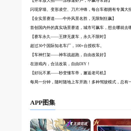
【开车放大招——漂移逮虾户，不飙寻常路】
闪现穿墙、变形凌空、刀片冲锋，每台车都拥有专属大
【全实景赛道——中外风景名胜，无限制狂飙】
首创国内外的真实场景赛道，城市可飙车，想去哪就去
【赛车永久——王牌无废车，永久不限时】
超过30个国际知名车厂，100+台授权车。
【车神打架——神车战超跑，自由改装好】
在游戏内，合法改装，自由DIY！
【好玩不累——秒变懂车帝，邂逅老司机】
每局一分钟，随时随地上车开跑！多种驾驶模式，总有
APP图集