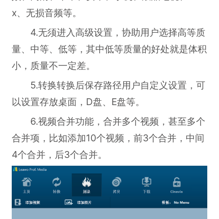
x、无损音频等。
4.无须进入高级设置，协助用户选择高等质
量、中等、低等，其中低等质量的好处就是体积
小，质量不一定差。
5.转换转换后保存路径用户自定义设置，可
以设置存放桌面，D盘、E盘等。
6.视频合并功能，合并多个视频，甚至多个
合并项，比如添加10个视频，前3个合并，中间
4个合并，后3个合并。