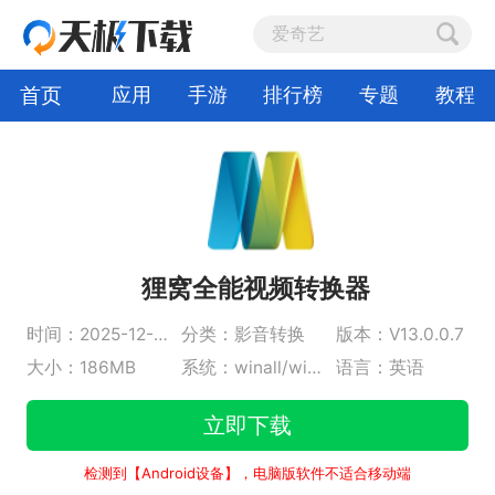
首页
应用
手游
排行榜
专题
教程
狸窝全能视频转换器
时间：2025-12-03
分类：影音转换
版本：V13.0.0.7
大小：186MB
系统：winall/win7/win10/win11
语言：英语
立即下载
检测到【Android设备】，电脑版软件不适合移动端