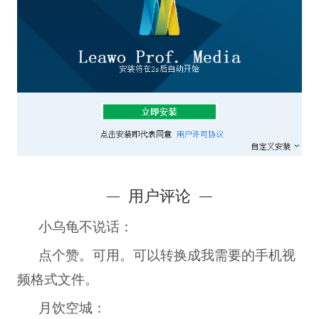
用户评论
小乌龟不说话：
点个赞。可用。可以转换成我需要的手机视
频格式文件。
月饮空城：