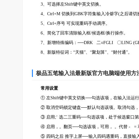
3、可选择左Shift键中英文切换。
4、Ctrl+M 切换到GBK字符集输入冷僻字(之后请切换回
5、Ctrl+序号 可实现重码手动调序。
6、简化了回车清除输入框/候选框/换行操作。
7、新增特殊编码：──DRK 二○FGLI 〇LING (G
8、新版特征词：“天猫”、“聚划算”、“财付通”。
极品五笔输入法最新版官方电脑端使用方
常用设置
① 左Shift键中英文切换──勾选该项，在输入法运行
② 取消空码锁定键盘──默认勾选该项。取消勾选，
③ 启用;‘ 选二三重码──勾选该项，处于候选窗口第
④ 启用，。翻页──勾选该项，可用， 。代替 - = 和 
⑤ 四码之后 推字上屏──输入四码遇重码，直接输