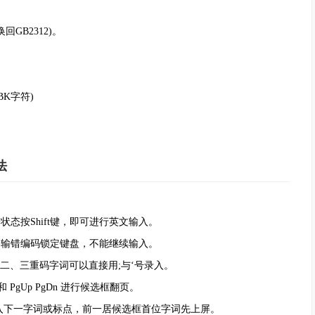
GB2312)。
BK字符)
法
状态按Shift键，即可进行英文输入。
输错编码锁定键盘，不能继续输入。
二、三重码字词可以直接用;与‘号录入。
PgUp PgDn 进行候选框翻页。
入下一字词或标点，前一居候选框首位字词先上屏。