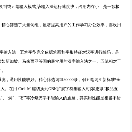
换到纯五笔输入模式;该输入法运行速度快，占用内存小，是一款极
，精心筛选了大量词组，显著提高用户的工作学习办公效率，喜欢用
汉字输入法，五笔字型完全依据笔画和字形特征对汉字进行编码，是
家如新加坡、马来西亚等国的最常用的汉字输入法之一。五笔相对于
字。
统，通用性能较好。精心筛选词组50000条，创五笔词汇新标准!全
入。在用 Ctrl+M 键切换到GBK扩展字符集输入时(状态条“极品五
“気”、“焗”、“冇”等冷僻汉字不能输入的尴尬，其实用性能是相当不错