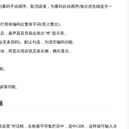
项为重码手动调序。取消该项，为重码自动调序(每次优先级提升一
打简体编码出繁体字词(简入繁出)。
后，扬声器及音箱会发出“咚”提示音。
码(至多四码)。默认勾选，为清空编码功能。
动，而是出现在状态条右侧，横向显示。
框。
该项功能。
题
法设置”对话框，在检索字符集栏目中，选中GBK，这样就可输入冷