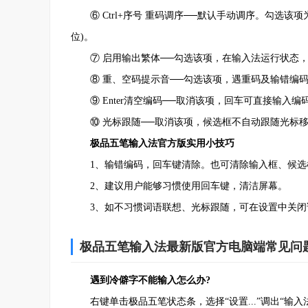
⑥ Ctrl+序号 重码调序──默认手动调序。勾选该
位)。
⑦ 启用输出繁体──勾选该项，在输入法运行状态，
⑧ 重、空码提示音──勾选该项，遇重码及输错编码
⑨ Enter清空编码──取消该项，回车可直接输入编
⑩ 光标跟随──取消该项，候选框不自动跟随光标移
极品五笔输入法官方版实用小技巧
1、输错编码，回车键清除。也可清除输入框、候选
2、建议用户能够习惯使用回车键，清洁屏幕。
3、如不习惯词语联想、光标跟随，可在设置中关闭
极品五笔输入法最新版官方电脑端常见问
遇到冷僻字不能输入怎么办?
右键单击极品五笔状态条，选择“设置...”调出“输入