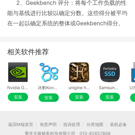
2、Geekbench 评分：将每个工作负载的性
能与基线进行比较以确定分数。这些得分被平均
在一起以确定系统的整体或Geekbench得分。
相关软件推荐
Nvidia GeForce Experience
冰豹Kone Pure Owl-Eye鼠标驱动
unigine heaven benchmark
Samsung Portable SSD Software
安装
安装
安装
安装
返回M端首页
免责声明
投诉处理
分类地图
装机必备
|
|
|
|
重庆天极魅客科技有限公司 010-82657868