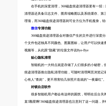
在手机的深度清理，360磁盘痕迹清理器更有一招：除
清理器还具备日志文件、图库缩略图以及系统缓存、第
理项，而360磁盘痕迹清理器则可全方位为手机瘦身，轻
微信
专清功能
360磁盘痕迹清理器会对微信产生的文件进行深度分
个文件包还独具不同颜色、图案图标，让用户可以快速
视频等，从此跟“隐藏”的垃圾文件说Bye-Bye
贴心隐私清理
智能机的一大特点就是存储了人们很多的小秘密，但如
痕迹清理器推出隐私清理功能，可随时清理网页浏览记
心有人“查岗”，更不用害怕几张照片造就的“一夜爆红”
封锁自启软件
很多智能机用户都会有这样的困扰，明明在后台关闭
直5颗星啊!360磁盘痕迹清理器也注意到了这一问题，