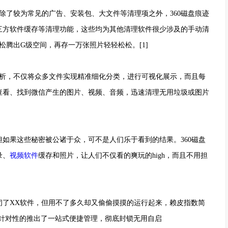
了较为常见的广告、安装包、大文件等清理项之外，360磁盘痕迹
三方软件缓存等清理功能，这些均为其他清理软件很少涉及的手动清
松腾出G级空间，再存一万张照片轻轻松松。[1]
析，不仅将众多文件实现精准细化分类，进行可视化展示，而且每
查看、找到微信产生的图片、视频、音频，迅速清理无用垃圾或图片
果这些秘密被公诸于众，可不是人们乐于看到的结果。360磁盘
录、
视频软件
缓存和照片，让人们不仅看的爽玩的high，而且不用担
。
了XX软件，但用不了多久却又偷偷摸摸的运行起来，赖皮指数简
并针对性的推出了一站式便捷管理，彻底封锁无用自启