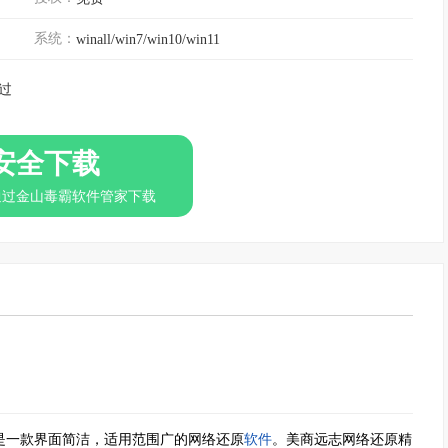
系统：
winall/win7/win10/win11
过
安全下载
通过金山毒霸软件管家下载
是一款界面简洁，适用范围广的网络还原
软件
。美商远志网络还原精