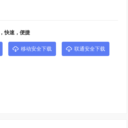
还原、转储、保留等程序，方便进行系统维护。
程进行一些参数设置，例如设置还原类型，是否需要自动恢复
，快速，便捷
模式;设置还原时间的间隔，设置等待热键时间，设置可用空间的使用百分
移动安全下载
联通安全下载
上机者登录、登出、所运行过的还原、转储、保留、开机、关机等
关闭或启动相应的机器，不必象以往那样任其一直处于开机状态。