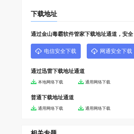
9、远程命令
下载地址
管理员可以在自己的电脑上远程启动网络所有电脑的
10、远程参数设置
管理员可以在自己的电脑上对网络里的所有的机器远
通过金山毒霸软件管家下载地址通道，安全
CMOS，是否防止硬盘 I / O 破坏，是否进入安装
电信安全下载
网通安全下载
比等 。
11、日志功能
在主控端上就可以浏览所有被控端的操作记录，包括
通过迅雷下载地址通道
操作;管理员还可以自由设置记录的保留时间。
本地网络下载
通用网络下载
12、支持远程开/关机
普通下载地址通道
每当上机者退出或有新的上机者时，管理员可以远程
通用网络下载
通用网络下载
相关专题