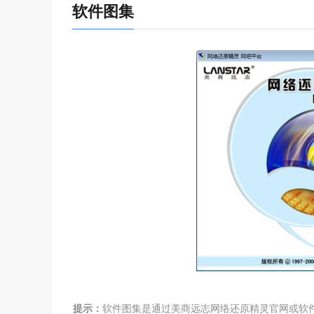
2、远程注销
软件图集
管理员如果需要进行定时的系统维护，可以使用注销
3、计划任务
可以将对所有电脑执行的一些维护工作，如;还原、转
由系统代替人力自动运行。不仅可以避免与正常营业时
4、信息传送
在进行网络电脑维护时或上机者付费时间到时，管理
5、计划任务
在主控端直接移除被控端的大师卡，被控端的硬盘资
6、文件传输
在上机者需要一些文件资料时，管理员可将指定的文件
7、远程信息
管理员可在任何时间，远程监视网络电脑的硬盘空间使
8、群组管理
管理员在进行电脑维护时，可将电脑按维护需求分为多
提示：
软件图集是通过美商远志网络还原精灵官网或软