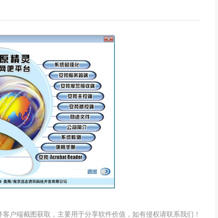
功能，强迫所有的上机者退出操作。
储、保留、开机、关机等命令设定在某一时间或每天的固定时间，
间冲突，还可大大减轻管理员维护机器的负担。
员可发送信息通知上机者。
料不遭受损坏。
(夹)传送到该上机者电脑的指定目录里。
用情况，便于及时地释放硬盘空间 。
个群组，进行不同的维护，最多可分为16个群组 。
件客户端截图获取，主要用于分享软件价值，如有侵权请联系我们！