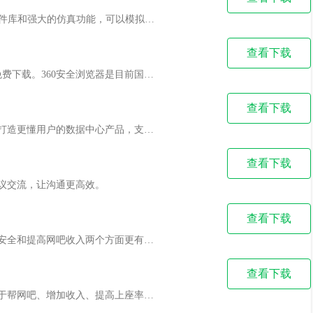
Proteus是一款EDA工具，具备丰富的电路元件库和强大的仿真功能，可以模拟各种电路的特性和性能，帮助用户在设计和优化电路时进行快速验证和调试，还支持多种模拟器和数字模拟混合模拟，满足不同电路的仿真需求。
查看下载
天极下载站提供360安全浏览器官方最新版免费下载。360安全浏览器是目前国内使用人数超多，安全、放心、网购首选的浏览器之一，以安全、稳定、全面的特点见长，深受广大网友的喜爱。360安全浏览器采用先进的恶意网址拦截技术，可自动拦截挂马、欺诈、网银仿冒等恶意网址。当前360安全浏览器全新AI升级！集成AI搜索、AI写作、AI翻译、AI问答等功能，打造智能办公与高效上网新体验。安全防护再升级，让浏览更快、更聪明、更安全。安全上网不中招，就用360安全浏览器。喜欢360安全浏览器的家人们快来天极下载站体验，此软件已通过安全检测，无捆绑！
查看下载
绿联NAS，搭载自研的UGOS Pro系统, 倾力打造更懂用户的数据中心产品，支持大容量存储池，绿联云自带高速远程访问，满足高效同步备份传输需求。丰富的应用下载，涵盖影视中心、相册备份、音乐库、Docker、迅雷、在线协同办公等应用一应俱全。
查看下载
议交流，让沟通更高效。
查看下载
万象网管利用最新技术和合作，在保障网吧安全和提高网吧收入两个方面更有全新突破，让网吧的电脑更安全，管理更轻松。令业主随时随地掌握网吧的最新情况，大大降低了网吧的经营风险。除此之外，万象网管更胜一筹的是，集成了更多增值服务，能够直接增加网吧的收入。
查看下载
万象网管是全面的网吧经营管理助手，致力于帮网吧、增加收入、提高上座率、简化工作内容，包括商品管理、营销活动、语音播放等功能。