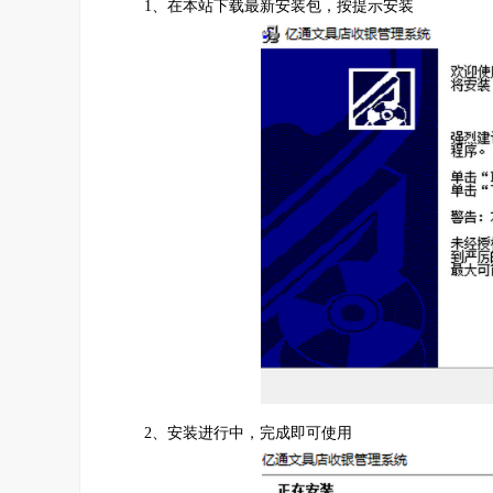
1、在本站下载最新安装包，按提示安装
25、会员档案，历史消费，存款等记录永存于电脑
26、商品库存不足时自动报警
27、可设定最低消费功能，消费金额不足时提示续
28、员工档案管理及提成统计
29、商品按类别统计销售额，可以自动统计销售排
30、会员卡按消费金额的累加而自动升级以享受更
2、安装进行中，完成即可使用