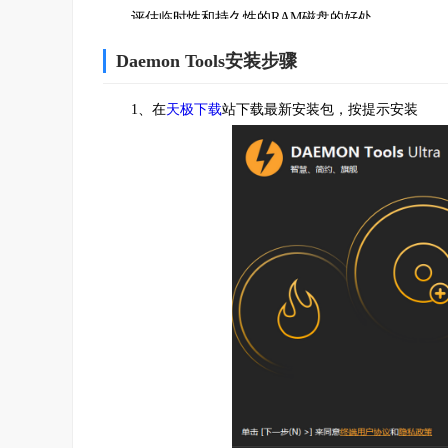
评估临时性和持久性的RAM磁盘的好处
VHD和TrueCrypt文件
Daemon Tools安装步骤
创建、装载和调整不同类型的虚拟硬盘
1、在
天极下载
站下载最新安装包，按提示安装
备份你的数据和主机上的多个OS在你的PC上
使用TrueCrypt 空间,以保护最敏感的数据
装载TrueCrypt 和VHD 文件以创建在其他的应用程
备份文件
备份任何文件到磁盘、VHD或TrueCrypt容器
添加和调整备份任务以自动运行
规划您的备份排程
开启电邮通知以监控备份进度
iSCSI和USB共享
使用升级后的iSCSI的协定来连接至USB设备
使用远端虚拟硬盘，映像，USB和光驱来工作