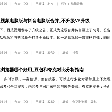
酷我音乐
5-09
|
作者：DQ
|
已阅读：34次
|
标签：
视频电脑版与抖音电脑版合并_不升级VS升级
下，西瓜视频发布了升级公告，正式为这场合并传言画上了句号。公告
瓜视频将与抖音联合打造全新版本。这一消息犹如一颗重磅炸弹，瞬间
…
抖音
5-06
|
作者：DQ
|
已阅读：307次
|
标签：
克浏览器哪个好用_豆包和夸克对比分析指南
包：实时资讯，丰富信源，整合搜索。可以进行多轮对话并且上下文理
思考和全网搜索，内容多与同厂家抖音剪映等关联。夸克浏览器：全面
…
夸克浏览器
豆包
4-16
|
作者：DQ
|
已阅读：228次
|
标签：