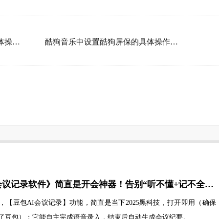
PPT制作出纵向书签型封面的具体操作步骤
酷狗音乐中设置酷狗屏保的具体操作步骤
这款《AI会议记录软件》简直是开会神器！告别“听不懂+记不全”焦虑！
，【豆包AI会议记录】功能，简直是当下2025黑科技，打开即用（确保
了豆包）；它能自主完成语音录入，结束后自动生成会议纪要。