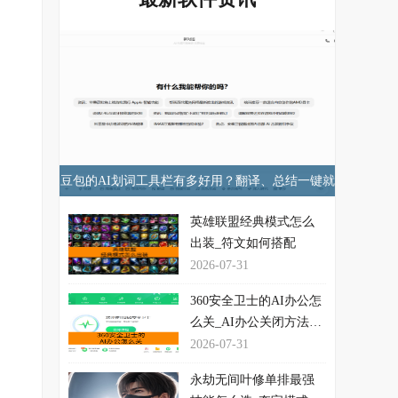
豆包的AI划词工具栏有多好用？翻译、总结一键就
行！
英雄联盟经典模式怎么
出装_符文如何搭配
2026-07-31
360安全卫士的AI办公怎
么关_AI办公关闭方法介
绍
2026-07-31
永劫无间叶修单排最强