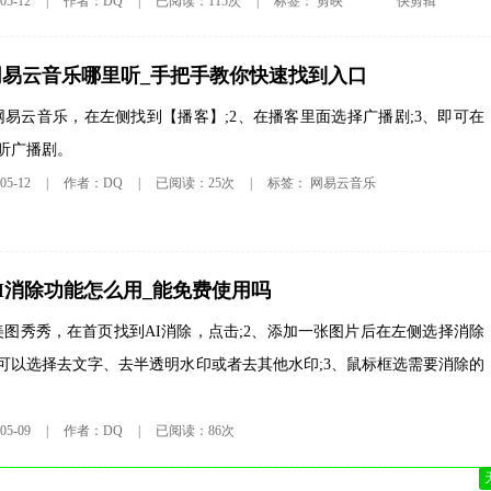
剪映
快剪辑
5-12
|
作者：DQ
|
已阅读：115次
|
标签：
网易云音乐哪里听_手把手教你快速找到入口
网易云音乐，在左侧找到【播客】;2、在播客里面选择广播剧;3、即可在
听广播剧。
网易云音乐
5-12
|
作者：DQ
|
已阅读：25次
|
标签：
I消除功能怎么用_能免费使用吗
美图秀秀，在首页找到AI消除，点击;2、添加一张图片后在左侧选择消除
可以选择去文字、去半透明水印或者去其他水印;3、鼠标框选需要消除的
5-09
|
作者：DQ
|
已阅读：86次