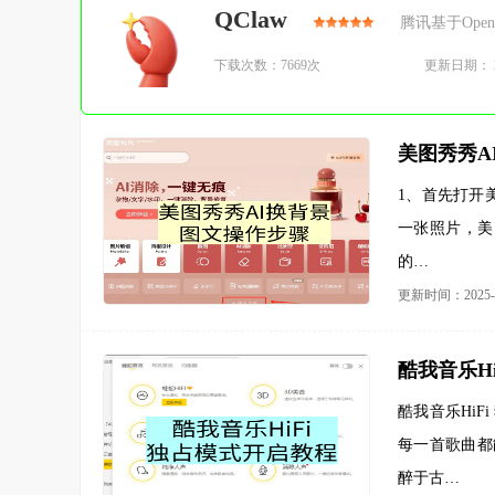
QClaw
腾讯基于Open
下载次数：7669次
更新日期： 20
美图秀秀A
1、首先打开
一张照片，美
的…
更新时间：2025-0
酷我音乐H
酷我音乐Hi
每一首歌曲都
醉于古…