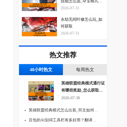
技能怎么选_夺宝模式玩
法思路介绍
2026-07-31
永劫无间叶修怎么玩_如
何获取
2026-07-31
热文推荐
48小时热文
每周热文
英雄联盟经典模式通行证
有哪些奖励_怎么获取符
;
文吗
2026-07-30
英雄联盟经典模式怎么出装_符文如何搭配
豆包的AI划词工具栏有多好用？翻译、总结一键就行！