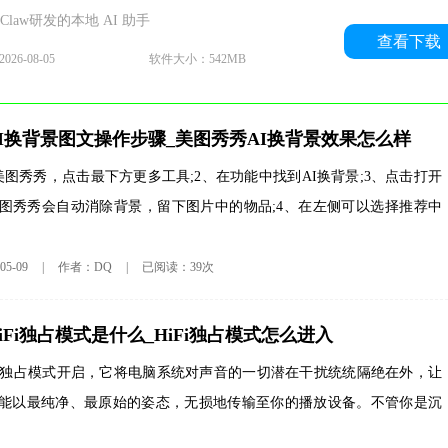
Claw研发的本地 AI 助手
查看下载
26-08-05
软件大小：542MB
I换背景图文操作步骤_美图秀秀AI换背景效果怎么样
美图秀秀，点击最下方更多工具;2、在功能中找到AI换背景;3、点击打开
图秀秀会自动消除背景，留下图片中的物品;4、在左侧可以选择推荐中
5-09
|
作者：DQ
|
已阅读：39次
iFi独占模式是什么_HiFi独占模式怎么进入
Fi 独占模式开启，它将电脑系统对声音的一切潜在干扰统统隔绝在外，让
能以最纯净、最原始的姿态，无损地传输至你的播放设备。不管你是沉