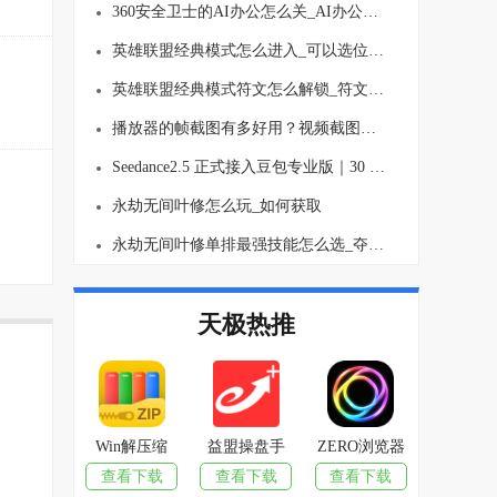
360安全卫士的AI办公怎么关_AI办公关闭方法介绍
英雄联盟经典模式怎么进入_可以选位置吗
英雄联盟经典模式符文怎么解锁_符文要买吗
播放器的帧截图有多好用？视频截图再也不麻烦了！
Seedance2.5 正式接入豆包专业版｜30 秒长视频生成、多图参考 AI视频创作能力全面升级
永劫无间叶修怎么玩_如何获取
永劫无间叶修单排最强技能怎么选_夺宝模式玩法思路介绍
天极热推
Win解压缩
益盟操盘手
ZERO浏览器
查看下载
查看下载
查看下载