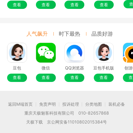
查看
查看
查看
查看
人气飙升
时下最热
品质好游
豆包
微信
QQ浏览器
豆包手机版
创游
查看
查看
查看
查看
查
返回M端首页
免责声明
投诉处理
分类地图
装机必备
|
|
|
|
重庆天极魅客科技有限公司 010-82657868
天极下载 京公网安备11010802015384号