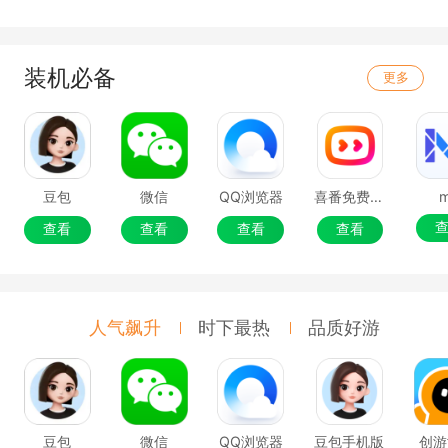
装机必备
更多
豆包
微信
QQ浏览器
喜番免费短剧
查看
查看
查看
查看
人气飙升
时下最热
品质好游
豆包
微信
QQ浏览器
豆包手机版
创游