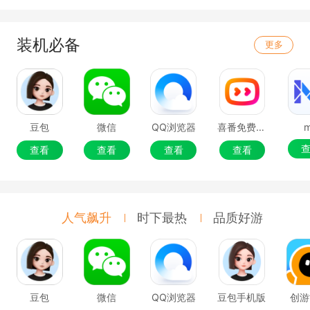
装机必备
更多
豆包
微信
QQ浏览器
喜番免费短剧
查看
查看
查看
查看
人气飙升
时下最热
品质好游
豆包
微信
QQ浏览器
豆包手机版
创游