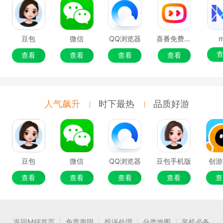
豆包
微信
QQ浏览器
喜番免费短剧
查看
查看
查看
查看
人气飙升
时下最热
品质好游
豆包
微信
QQ浏览器
豆包手机版
创游
查看
查看
查看
查看
查
返回M端首页
免责声明
投诉处理
分类地图
装机必备
|
|
|
|