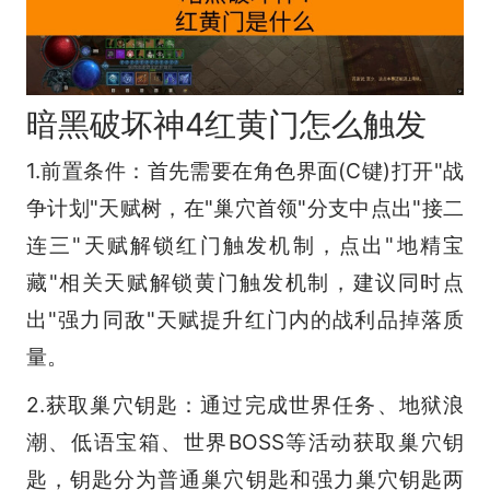
暗黑破坏神4红黄门怎么触发
1.前置条件：首先需要在角色界面(C键)打开"战
争计划"天赋树，在"巢穴首领"分支中点出"接二
连三"天赋解锁红门触发机制，点出"地精宝
藏"相关天赋解锁黄门触发机制，建议同时点
出"强力同敌"天赋提升红门内的战利品掉落质
量。
2.获取巢穴钥匙：通过完成世界任务、地狱浪
潮、低语宝箱、世界BOSS等活动获取巢穴钥
匙，钥匙分为普通巢穴钥匙和强力巢穴钥匙两