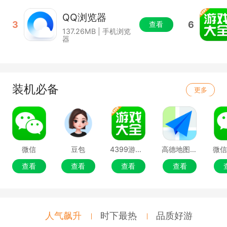
QQ浏览器
3
6
查看
137.26MB | 手机浏览
器
装机必备
更多
微信
豆包
4399游戏盒
高德地图移动端
微
查看
查看
查看
查看
人气飙升
时下最热
品质好游