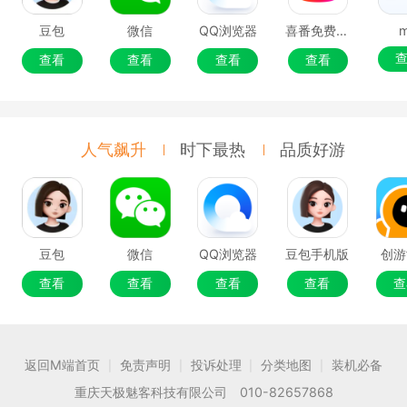
豆包
微信
QQ浏览器
喜番免费短剧
查看
查看
查看
查看
人气飙升
时下最热
品质好游
豆包
微信
QQ浏览器
豆包手机版
创游
查看
查看
查看
查看
查
返回M端首页
免责声明
投诉处理
分类地图
装机必备
|
|
|
|
重庆天极魅客科技有限公司 010-82657868