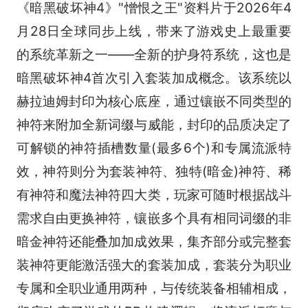
《暗黑破坏神4》"憎恨之王"资料片于2026年4
月28日全球同步上线，带来了游戏史上最重要
的系统革新之一——全新的护身符系统，这也是
暗黑破坏神4首次引入套装加成概念。该系统以
赫拉迪姆封印为核心底座，通过镶嵌不同类型的
神符来附加全新词缀与威能，封印的品质决定了
可解锁的神符插槽数量(最多6个)和专属流派特
效，神符则分为套装神符、独特(暗金)神符、稀
有神符和魔法神符四大类，玩家可随时根据战斗
需求自由更换神符，镶嵌多个具有相同词缀的非
暗金神符还能叠加加成效果，集齐部分或完整套
装神符更能激活强大的套装加成，套装分为职业
专属和全职业通用两种，与传统装备相辅相成，