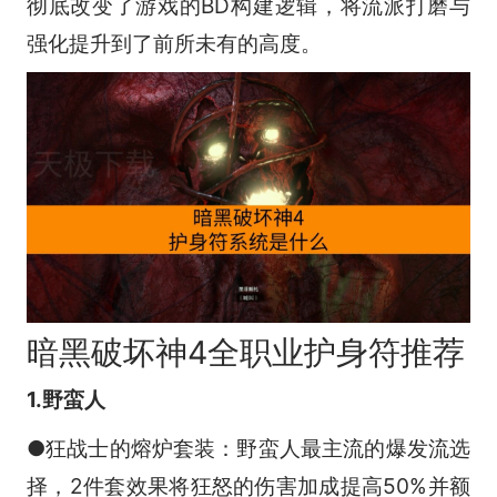
彻底改变了游戏的BD构建逻辑，将流派打磨与
强化提升到了前所未有的高度。
暗黑破坏神4全职业护身符推荐
1.野蛮人
●狂战士的熔炉套装：野蛮人最主流的爆发流选
择，2件套效果将狂怒的伤害加成提高50%并额