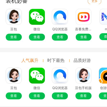
装机必备
更多
豆包
微信
QQ浏览器
喜番免费短剧
查看
查看
查看
查看
人气飙升
时下最热
品质好游
豆包
微信
QQ浏览器
豆包手机版
创游
查看
查看
查看
查看
查