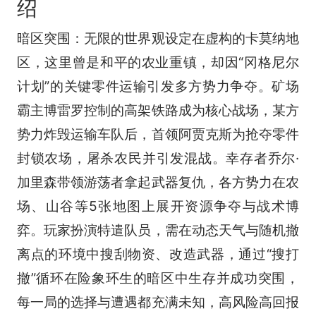
绍
暗区突围：无限的世界观设定在虚构的卡莫纳地
区，这里曾是和平的农业重镇，却因“冈格尼尔
计划”的关键零件运输引发多方势力争夺。矿场
霸主博雷罗控制的高架铁路成为核心战场，某方
势力炸毁运输车队后，首领阿贾克斯为抢夺零件
封锁农场，屠杀农民并引发混战。幸存者乔尔·
加里森带领游荡者拿起武器复仇，各方势力在农
场、山谷等5张地图上展开资源争夺与战术博
弈。玩家扮演特遣队员，需在动态天气与随机撤
离点的环境中搜刮物资、改造武器，通过“搜打
撤”循环在险象环生的暗区中生存并成功突围，
每一局的选择与遭遇都充满未知，高风险高回报