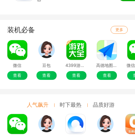
装机必备
更多
微信
豆包
4399游戏盒
高德地图移动端
微
查看
查看
查看
查看
人气飙升
时下最热
品质好游