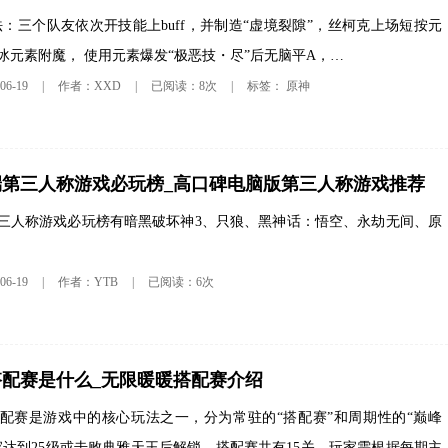
法：三个队友依次开技能上buff，并制造“虚境裂隙”，丝柯克上场短按元
冰元素附魔， 使用元素爆发“极恶技・尽”后无脑平A，…
原神
6-19
|
作者：XXD
|
已阅读：8次
|
标签：
脑端第三人称游戏必玩榜_高口碑电脑版第三人称游戏推荐
端第三人称游戏必玩榜有暗黑破坏神3、只狼、黑神话：悟空、永劫无间、原
6-19
|
作者：YTB
|
已阅读：6次
配赛是什么_无限暖暖搭配赛介绍
配赛是游戏中的核心玩法之一，分为常驻的“搭配赛”和周期性的“巅峰
家达到25级或击败典雅天王后解锁。搭配赛共有15关，玩家需根据每期主