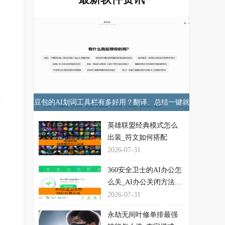
来
豆包的AI划词工具栏有多好用？翻译、总结一键就
行！
英雄联盟经典模式怎么
出装_符文如何搭配
2026-07-31
360安全卫士的AI办公怎
么关_AI办公关闭方法介
绍
2026-07-31
永劫无间叶修单排最强