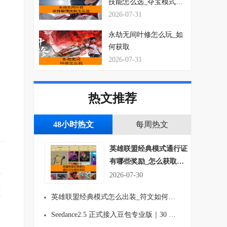
技能怎么选_夺宝模式玩
法思路介绍
2026-07-31
永劫无间叶修怎么玩_如
何获取
2026-07-31
热文推荐
48小时热文
每周热文
英雄联盟经典模式通行证
过
有哪些奖励_怎么获取符
文吗
后
2026-07-30
重
英雄联盟经典模式怎么出装_符文如何搭配
Seedance2.5 正式接入豆包专业版｜30 秒长视频生成、多图参考 AI视频创作能力全面升级