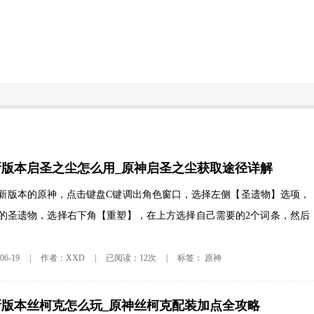
神新版本启圣之尘怎么用_原神启圣之尘获取途径详解
新版本的原神，点击键盘C键调出角色窗口，选择左侧【圣遗物】选项，
的圣遗物，选择右下角【重塑】，在上方选择自己需要的2个词条，然后
原神
6-19
|
作者：XXD
|
已阅读：12次
|
标签：
神新版本丝柯克怎么玩_原神丝柯克配装加点全攻略