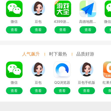
微信
豆包
4399游戏盒
高德地图移动端
微
查看
查看
查看
查看
人气飙升
时下最热
品质好游
微信
豆包
QQ浏览器
豆包手机版
查看
查看
查看
查看