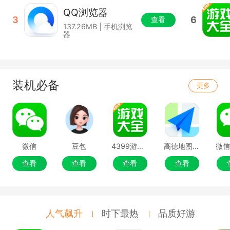
QQ浏览器
3
6
查看
137.26MB | 手机浏览
器
装机必备
更多
微信
豆包
4399游戏盒
高德地图移动端
微
查看
查看
查看
查看
人气飙升
时下最热
品质好游