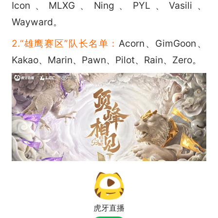
Icon、MLXG、Ning、PYL、Vasili、
Wayward。
2.“雄鹰赛区”队长名单：
Acorn、GimGoon、
Kakao、Marin、Pawn、Pilot、Rain、Zero。
虎牙直播