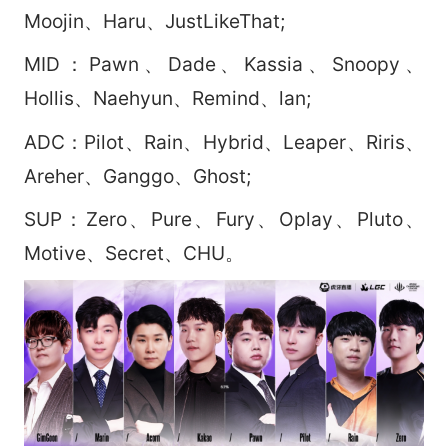
Moojin、Haru、JustLikeThat;
MID：Pawn、Dade、Kassia、Snoopy、
Hollis、Naehyun、Remind、lan;
ADC：Pilot、Rain、Hybrid、Leaper、Riris、
Areher、Ganggo、Ghost;
SUP：Zero、Pure、Fury、Oplay、Pluto、
Motive、Secret、CHU。