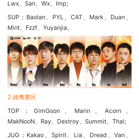
Lwx、San、Wx、Imp;
SUP：Baolan、PYL、CAT、Mark、Duan、
Mint、Fzzf、Yuyanjia。
2.雄鹰赛区
TOP：GimGoon、Marin、Acorn、
MakNooN、Ray、Destroy、Summit、Thal;
JUG：Kakao、Spirit、Lia、Dread、Van、