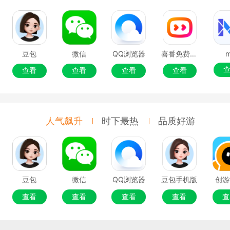
豆包
微信
QQ浏览器
喜番免费短剧
查看
查看
查看
查看
人气飙升
时下最热
品质好游
豆包
微信
QQ浏览器
豆包手机版
创游
查看
查看
查看
查看
查