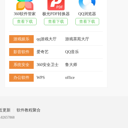
Visual studio code Mac版
查看下载
476MB
|
2026-08-06
360软件管家
极光PDF转换器
QQ浏览器
查看下载
查看下载
查看下载
VirtualBox Mac版
查看下载
143MB
|
2026-08-06
游戏娱乐
qq游戏大厅
游戏茶苑大厅
影音软件
爱奇艺
QQ音乐
系统安全
360安全卫士
鲁大师
办公软件
WPS
office
近更新
软件教程聚合
82657868