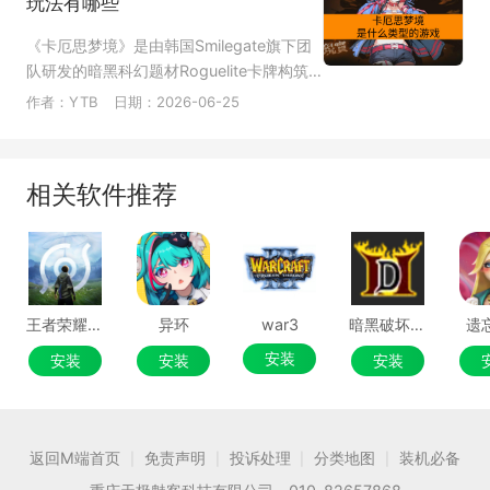
玩法有哪些
畴，不会给玩家带来过高的硬件升级成本。
《卡厄思梦境》是由韩国Smilegate旗下团
队研发的暗黑科幻题材Roguelite卡牌构筑
类二次元养成RPG，游戏以宇宙灾变后的方
作者：YTB
日期：2026-06-25
舟文明为世界观背景，融合了克苏鲁风格的
美术叙事、肉鸽爬塔机制与传统二次元手游
的长线养成体系，在策略卡牌玩法的基础上
相关软件推荐
加入了压力崩溃、灵光一闪等独创机制，同
时兼顾了局内随机闯关的趣味性与局外角色
养成的长线追求。
王者荣耀世界
异环
war3
暗黑破坏神2重制版
遗
安装
安装
安装
安装
返回M端首页
免责声明
投诉处理
分类地图
装机必备
|
|
|
|