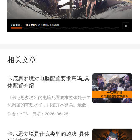
相关文章
卡厄思梦境对电脑配置要求高吗_具
体配置介绍
《卡厄思梦境》的电脑配置要求整体处于主
流网游的常规水平，门槛并不算高。最低运
行标准仅需多年前的中端硬件即可达成，多
作者：YTB
日期：2026-06-25
数普通家用台式机和主流游戏本都能满足基
础运行需求；即便追求高画质下的稳定帧
卡厄思梦境是什么类型的游戏_具体
率，所需的推荐配置也属于大众消费级范