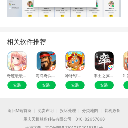
相关软件推荐
奇迹暖暖手游电脑版
海岛奇兵手游电脑版
冲呀!饼干人:王国手游电脑版
率土之滨手游电脑版
安装
安装
安装
安装
返回M端首页
免责声明
投诉处理
分类地图
装机必备
|
|
|
|
重庆天极魅客科技有限公司 010-82657868
天极下载 京公网安备11010802015384号