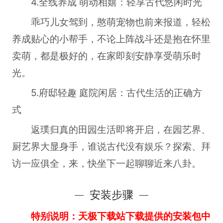
4.全线养成 萌动相嬉：轻享古代悠闲时光
乖巧儿女驾到，憨萌宠物也前来报道，轻松
养成贴心的小帮手，不论上阵战斗还是抱在怀里
卖萌，都是极好的，在家即刻安静享受萌乐时
光。
5.府邸轻趣 庭院闲居：古代生活的正确方
式
返璞归真的田园生活即将开启，在园艺界、
厨艺界大显身手，谁说古代没有娱乐？探索、拜
访一应俱全，来，快坐下一起聊聊近来八卦。
安装步骤
特别说明：天极下载站下载提供的安装包中