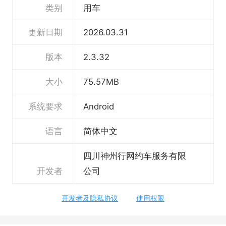
够炫！各种活动，奖励多、花样多，好玩还能赚
类别
用车
打车券！
更新日期
2026.03.31
【城市】
版本
2.3.32
福州 遵义 南昌 盐城 衡阳 淮安 南平 咸阳 苏州
日照 桂林 南充 贵阳 沈阳 东莞 成都 长春 常州
大小
75.57MB
上饶 赣州 太原
系统要求
Android
【忘了看这里】
语言
简体中文
对小拉出行有什么建议和感想，可以通过以下方
四川神州行网约车服务有限
式：
开发者
公司
开发者及隐私协议
使用权限