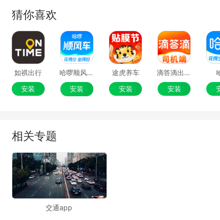
猜你喜欢
如祺出行
哈啰顺风车-拼车打车车主通勤
途虎养车
滴答滴出行司机端
安装
安装
安装
安装
相关专题
交通app