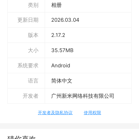
类别
相册
【故事拼图】一键拼图，海量精美模板任你选。
【个性杂志】能印刷的电子杂志，实体照片书，
更新日期
2026.03.04
精美排版。
版本
2.17.2
【拍立得】图文拍立得轻松讲述每张照片的故
大小
35.57MB
事，支持一键分享和冲印。
【照片冲印】照片打印，超低价格，超高印刷品
系统要求
Android
质。
语言
简体中文
【隐私保护】支持为每个电子相册设置访问密
开发者
广州新米网络科技有限公司
码。
【语音输入】给照片写文字不必输入，语音轻松
开发者及隐私协议
使用权限
给照片配字。
【给力红包】注册就送大额冲印现金券，印照片
猜你喜欢