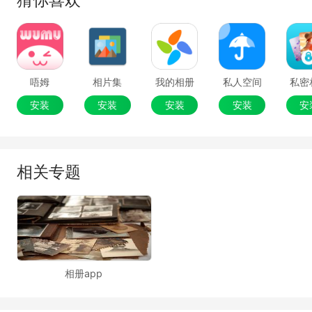
超低价。
【十年印刷经验】进口高质量相纸，专业设备和
人员，保障你的冲印效果。
唔姆
相片集
我的相册
私人空间
私密
【联系我们】
安装
安装
安装
安装
安
【客服QQ】 3084303548
【新浪微博】 @留影app
相关专题
【反馈邮箱】ly@okmyapp.com
相册app