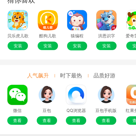
客服工作时间：工作日 10:00-19:00
贝乐虎儿歌
酷狗儿歌
猿编程
洪恩识字
安装
安装
安装
安装
人气飙升
时下最热
品质好游
微信
豆包
QQ浏览器
豆包手机版
查看
查看
查看
查看