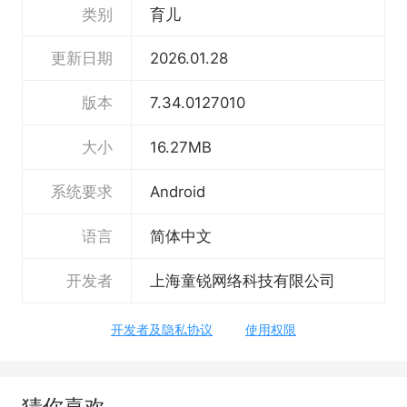
类别
育儿
用！
孩子可以利用碎片时间，快乐趣学，拓展阅读
更新日期
2026.01.28
量，收获更多知识！
版本
7.34.0127010
【海量内容全覆盖】
大小
16.27MB
丰富内容涵盖多种类型，适合幼小初不同年龄
系统要求
Android
段，满足孩子多元的课外阅读和学习需求
故事会员：经典名著/爆笑幽默/开心校园/奇幻
语言
简体中文
冒险/侦探推理/热血军事/历史人文/卡通动漫
开发者
上海童锐网络科技有限公司
知识会员：综合素养/诗词国学/英语磨耳/历史
知识/科普百科
开发者及隐私协议
使用权限
【联系我们】
猜你喜欢