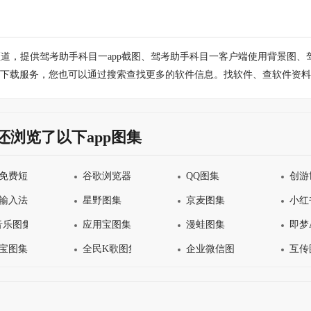
道，提供驾考助手科目一app截图、驾考助手科目一客户端使用背景图
下载服务，您也可以通过搜索查找更多的软件信息。找软件、查软件资料
还浏览了以下app图集
免费短剧图集
谷歌浏览器Google Chrome图集
QQ图集
创游
输入法图集
星野图集
京麦图集
小红
音乐图集
应用宝图集
漫蛙图集
即梦
宝图集
全民K歌图集
企业微信图集
互传