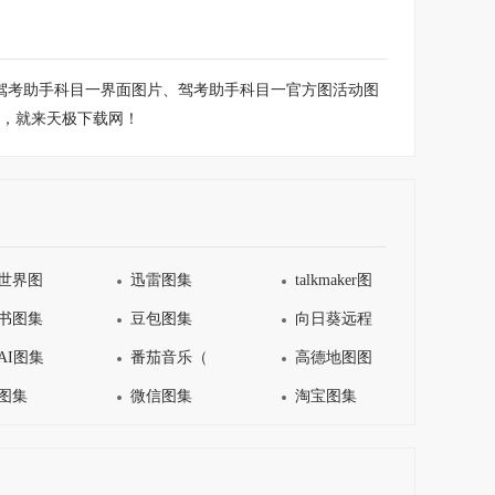
、驾考助手科目一界面图片、驾考助手科目一官方图活动图
，就来天极下载网！
世界图集
迅雷图集
talkmaker图集
书图集
豆包图集
向日葵远程控制图集
AI图集
番茄音乐（原畅听音乐）图集
高德地图图集
图集
微信图集
淘宝图集