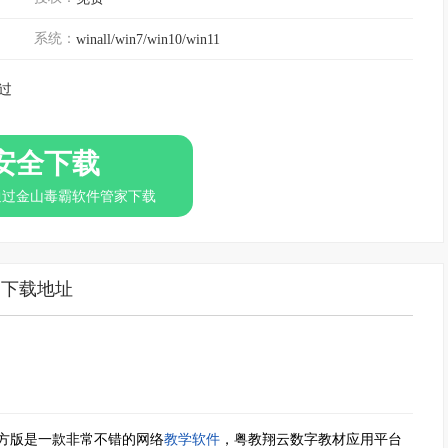
系统：
winall/win7/win10/win11
过
安全下载
通过金山毒霸软件管家下载
下载地址
方版是一款非常不错的网络
教学软件
，粤教翔云数字教材应用平台