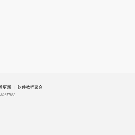
近更新
软件教程聚合
82657868