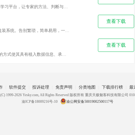
LearnBuddy 是腾讯出品的专家同行的AI自主学习平台，让专家的方法、判断与思考，陪每个学生学习和成长。LearnBuddy会召唤专家分身陪学、生成专属课程、沉淀你的学习成长，越用越懂你。
查看下载
u启动u盘启动盘制作工具实现真正的一键U盘装系统。告别繁琐，简单易用，一盘两用，携带方便!不需要任何技术基础，一键制作，自动完成制作，平 时当U盘使用，需要的时候就是修复盘，完全不需要 光驱和光盘，携带方便。电脑应急，工具齐全，最给力的帮手!
查看下载
天正给排水软件，通过数据集成、标准集成的方式使其具有植入数据信息、承载信息、扩展信息等特点，具备了BIM应用的相关特性。给排水软件具备便捷而完备的室内部分，可以快速布置平面图、生成系统图并进行各系统的计算。完善的室外部分，可让设计师在符合设计要求的前提下快速完成图纸绘制，尤其是室外复杂管线系统的计算更加快捷、准确。
作
软件提交
投诉处理
免责声明
分类地图
下载排行榜
最
ht (C) 1999-2026 Yesky.com, All Rights Reserved 版权所有 重庆天极魅客科技有限公司 010-
渝ICP备18009216号-10
渝公网安备50019002500117号