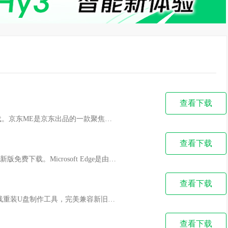
查看下载
天极下载站提供京东ME官方最新版免费下载。京东ME是京东出品的一款聚焦沟通和协作的高效办公平台。通过使用最先进的移动技术和云服务，为公司员工提供了远程沟通、在线会议、工作流管理、时间管理和自助化办公等功能。从员工工作中的痛点出发，打造多个协同办公场景。通过场景运筹、智能化技术和大数据分析，打通人与人、人与事以及事与事之间的边界，让工作与协作变得简单高效。喜欢京东ME的家人们快来天极下载站体验，此软件已通过安全检测，无捆绑！
查看下载
天极下载站提供Microsoft Edge浏览器官方最新版免费下载。Microsoft Edge是由微软开发的基于Chromium开源项目及其他开源软件的网页浏览器。Edge浏览器电脑版是微软与Win10同步推出的一款MIccrosoft edge新版浏览器，在Edge浏览器官方版使用过程中有一些网站会出现访问异常的情况，这是由于Microsoft Edge过滤掉了容易总成漏洞的几个插件，所以在安全性上较IE更胜一筹。Microsoft Edge浏览器可在Windows7、Windows8、Windows8.1、Windows10等设备上使用，可自动同步您的密码、收藏夹和设置。喜欢Microsoft Edge浏览器的家人们快来天极下载站体验，此软件已通过安全检测，无捆绑！
查看下载
石大师一键重装(石大师装机大师)是一款在线重装U盘制作工具，完美兼容新旧主板，零技术基础，简单操作，流水线流程，最简单好用的重装工具，一键重装电脑系统，U盘重装系统，可选择XP/WIN7/WIN8/WIN0/win11操作系统，为您重装系统保驾护航。
查看下载