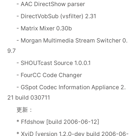
- AAC DirectShow parser
- DirectVobSub (vsfilter) 2.31
- Matrix Mixer 0.30b
- Morgan Multimedia Stream Switcher 0.
9.7
- SHOUTcast Source 1.0.0.1
- FourCC Code Changer
- GSpot Codec Information Appliance 2.
21 build 030711
更新：
* Ffdshow [build 2006-06-12]
* XviD [version 1.2.0-dev build 2006-06-