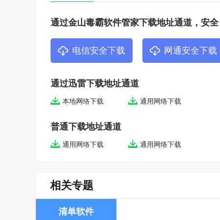
2.在选项中支持相对路径
3.把备注区默认放置到顶部
通过金山毒霸软件管家下载地址通道，安全
4.到期任务提醒程式化
电信安全下载
网通安全下载
5.修正备注状态保存中/装载中
6.文本备注中固定的分行符
7.Alt+点击列 移动焦点到编辑框
通过迅雷下载地址通道
8.允许“找到的”用作过滤器
本地网络下载
通用网络下载
9.在提醒对话框中增加了“零分钟”
普通下载地址通道
10.增加了过滤器开关
11.增加文本框至过滤栏以匹配任务名称
通用网络下载
通用网络下载
12.把任务名称增加至“复制为路径”
13.增加把图标放置在任务标题附近的选项
相关专题
14.增加“追加时间到时间跟踪日记文件”的选项
15.在选项对话框中增加了“应用”按钮
清单软件
16.增加独立的提醒