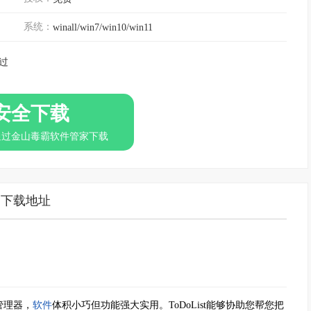
系统：
winall/win7/win10/win11
过
安全下载
通过金山毒霸软件管家下载
下载地址
管理器，
软件
体积小巧但功能强大实用。ToDoList能够协助您帮您把