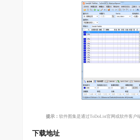
7.Alt+点击列 移动焦点到编辑框
8.允许“找到的”用作过滤器
9.在提醒对话框中增加了“零分钟”
10.增加了过滤器开关
11.增加文本框至过滤栏以匹配任务名称
12.把任务名称增加至“复制为路径”
13.增加把图标放置在任务标题附近的选项
14.增加“追加时间到时间跟踪日记文件”的选项
15.在选项对话框中增加了“应用”按钮
16.增加独立的提醒
17.在“优先级”编辑菜单中添加了<无>
ToDoList 官方版 7.2.20.0
提示：
软件图集是通过ToDoList官网或软件
下载地址
1.备注里可用RichEdit50富文本编辑器