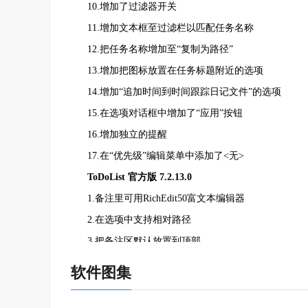
10.增加了过滤器开关
11.增加文本框至过滤栏以匹配任务名称
12.把任务名称增加至“复制为路径”
13.增加把图标放置在任务标题附近的选项
14.增加“追加时间到时间跟踪日记文件”的选项
15.在选项对话框中增加了“应用”按钮
16.增加独立的提醒
17.在“优先级”编辑菜单中添加了<无>
ToDoList 官方版 7.2.13.0
1.备注里可用RichEdit50富文本编辑器
2.在选项中支持相对路径
3.把备注区默认放置到顶部
4.到期任务提醒程式化
软件图集
5.修正备注状态保存中/装载中
6.文本备注中固定的分行符