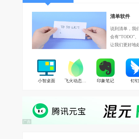
17.在“优先级”编辑菜单中添加了<无>
清单软件
说到清单，我
会有“TODO
让我们更好地
小智桌面
飞火动态壁纸
印象笔记
钉