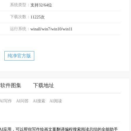
系统类型：
支持32/64位
下载次数：
11225次
运行系统：
winall/win7/win10/win11
纯净官方版
软件图集
下载地址
AI写作
AI问答
AI搜索
AI阅读
AI应用，可以帮你写作绘画文案翻译编程搜索阅读总结的全能助手