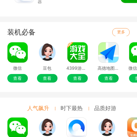
器
装机必备
更多
微信
豆包
4399游戏盒
高德地图移动端
微
查看
查看
查看
查看
人气飙升
时下最热
品质好游