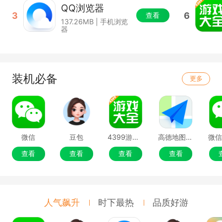
QQ浏览器
3
6
查看
137.26MB | 手机浏览
器
装机必备
更多
微信
豆包
4399游戏盒
高德地图移动端
微
查看
查看
查看
查看
人气飙升
时下最热
品质好游