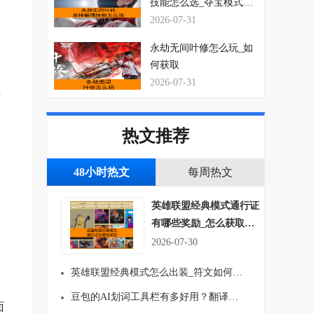
技能怎么选_夺宝模式玩
法思路介绍
2026-07-31
永劫无间叶修怎么玩_如
何获取
2026-07-31
可
热文推荐
48小时热文
每周热文
英雄联盟经典模式通行证
有哪些奖励_怎么获取符
文吗
2026-07-30
英雄联盟经典模式怎么出装_符文如何搭配
豆包的AI划词工具栏有多好用？翻译、总结一键就行！
面