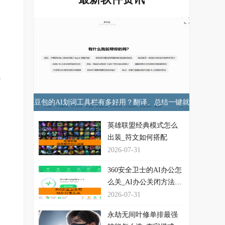
以
豆包的AI划词工具栏有多好用？翻译、总结一键就
行！
英雄联盟经典模式怎么
出装_符文如何搭配
搜
2026-07-31
360安全卫士的AI办公怎
么关_AI办公关闭方法介
绍
2026-07-31
永劫无间叶修单排最强