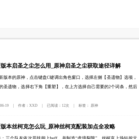
神新版本启圣之尘怎么用_原神启圣之尘获取途径详解
新版本的原神，点击键盘C键调出角色窗口，选择左侧【圣遗物】选项，
的圣遗物，选择右下角【重塑】，在上方选择自己需要的2个词条，然后
原神
6-19
|
作者：XXD
|
已阅读：12次
|
标签：
神新版本丝柯克怎么玩_原神丝柯克配装加点全攻略
法：三个队友依次开技能上buff，并制造“虚境裂隙”，丝柯克上场短按元