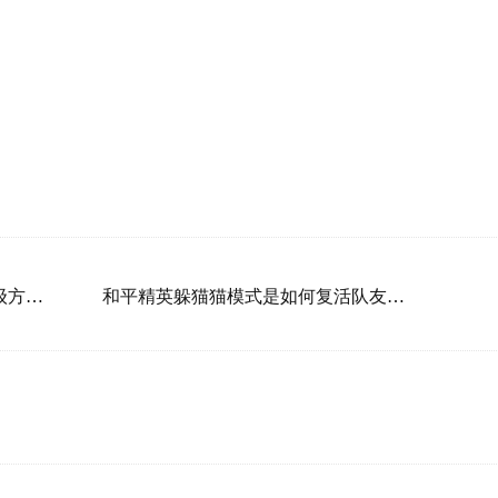
dnf光影升级怎么弄？dnf光影升级方法介绍
和平精英躲猫猫模式是如何复活队友的？