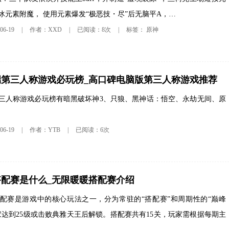
冰元素附魔， 使用元素爆发“极恶技・尽”后无脑平A，…
原神
6-19
|
作者：XXD
|
已阅读：8次
|
标签：
脑端第三人称游戏必玩榜_高口碑电脑版第三人称游戏推荐
端第三人称游戏必玩榜有暗黑破坏神3、只狼、黑神话：悟空、永劫无间、原
6-19
|
作者：YTB
|
已阅读：6次
配赛是什么_无限暖暖搭配赛介绍
配赛是游戏中的核心玩法之一，分为常驻的“搭配赛”和周期性的“巅峰
家达到25级或击败典雅天王后解锁。搭配赛共有15关，玩家需根据每期主