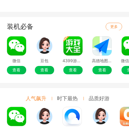
装机必备
更多
微信
豆包
4399游戏盒
高德地图移动端
微
查看
查看
查看
查看
人气飙升
时下最热
品质好游