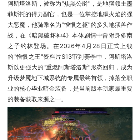
阿斯塔洛斯，被称为"焦黑公爵"，是地狱领主墨
菲斯托的得力副官，也是一位掌控地狱火焰的强
大恶魔，他骑乘名为"憎恨之躯"的多头地狱兽作
战，在《暗黑破坏神4》本体剧情中曾附身多南
之子约林登场。在2026年4月28日正式上线
的"憎恨之王"资料片S13审判赛季中，阿斯塔洛
斯以更强大的"重燃阿斯塔洛斯"形态回归，成为
升级梦魇地下城系统的专属最终首领，掉落全职
业的核心毕业暗金装备，是当前版本玩家最重要
的装备获取来源之一。