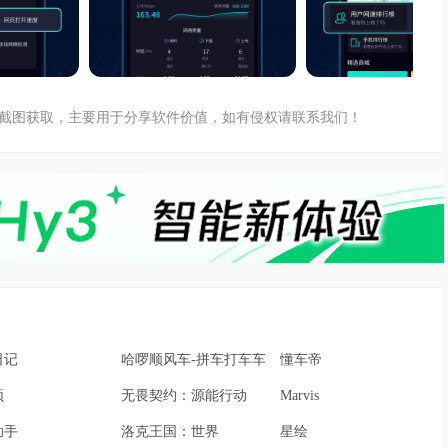
端截图获取，主要用于分享软件价值，如有侵权请联系我们！
日记
哈啰顺风车-拼车打车车主通勤
懂车帝
频
无畏契约：源能行动
Marvis
助手
洛克王国：世界
星绘