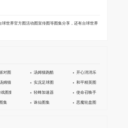
、台球世界官方图活动图宣传图等图集分享，还有台球世界
派对图集
汤姆猫跑酷图集
开心消消乐图集
汤姆猫图集
实况足球图集
和平精英图集
游戏图集
轻蜂加速器图集
使命召唤手游图集
图集
诛仙图集
恶魔轮盘图集