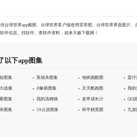
供台球世界app截图、台球世界客户端使用背景图、台球世界界面图片
软件信息。找软件、查软件资料，就来天极下载网！
了以下app图集
娃图集
英雄杀图集
地铁跑酷图集
蛋仔
大战僵尸2图集
JJ象棋图集
天天酷跑图集
我的
看图集
我的汤姆猫2图集
皇帝成长计划2图集
QQ
杀图集
3A云游图集
和平精英图集
九游