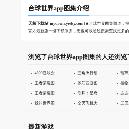
台球世界app图集介绍
天极下载站[mydown.yesky.com]★
台球世界图集频道，提
官方最新版一键下载服务，您也可以通过搜索查找更多的
浏览了台球世界app图集的人还浏览
4399游戏盒图集
三角洲行动图集
葫芦
王者荣耀图集
梦幻西游图集
植物
王者荣耀图集
崩坏：星穹铁道图集
连连
我的世界图集
全民飞机大战图集
三国
最新游戏