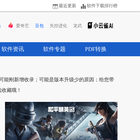
最近更新
软件下载排行榜
爱奇艺
豆包
失控进化
龙武
软件资讯
软件专题
PDF转换
：可能刚新增收录；可能是版本升级少的原因；给您带
载收藏哦！