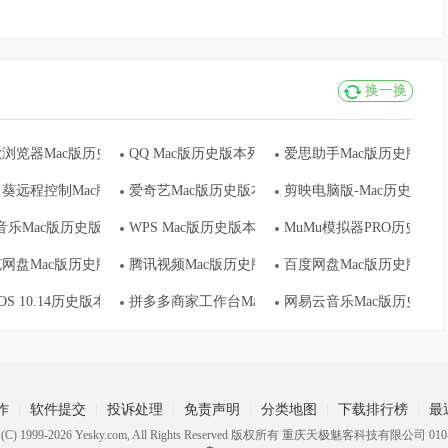
换一换
c版历史版本列表
浏览器Mac版历史版本列表
QQ Mac版历史版本列表
爱思助手Mac版历史版本
表
葵远程控制Mac版历史版本列表
爱奇艺Mac版历史版本列表
剪映电脑版-Mac历史版本
列表
音乐Mac版历史版本列表
WPS Mac版历史版本列表
MuMu模拟器PRO历史版
网盘Mac版历史版本列表
腾讯视频Mac版历史版本列表
百度网盘Mac版历史版本
cOS 10.14历史版本列表
拼多多商家工作台Mac版历史版本列表
网易云音乐Mac版历史版
作
软件提交
投诉处理
免责声明
分类地图
下载排行榜
最
ht (C) 1999-2026 Yesky.com, All Rights Reserved 版权所有 重庆天极魅客科技有限公司 010-