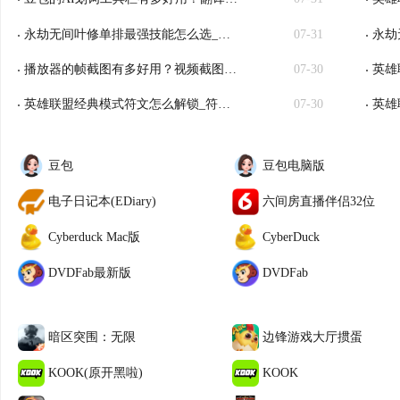
永劫无间叶修单排最强技能怎么选_夺宝模式玩法思路介绍
07-31
永劫
播放器的帧截图有多好用？视频截图再也不麻烦了！
07-30
英雄联
英雄联盟经典模式符文怎么解锁_符文要买吗
07-30
英雄
豆包
豆包电脑版
电子日记本(EDiary)
六间房直播伴侣32位
Cyberduck Mac版
CyberDuck
DVDFab最新版
DVDFab
暗区突围：无限
边锋游戏大厅掼蛋
KOOK(原开黑啦)
KOOK