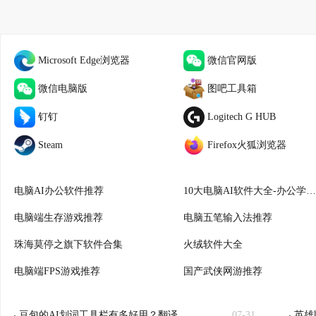
Microsoft Edge浏览器
微信官网版
微信电脑版
图吧工具箱
钉钉
Logitech G HUB
Steam
Firefox火狐浏览器
电脑AI办公软件推荐
10大电脑AI软件大全-办公学习必备
电脑端生存游戏推荐
电脑五笔输入法推荐
珠海莫停之旗下软件合集
火绒软件大全
电脑端FPS游戏推荐
国产武侠网游推荐
豆包的AI划词工具栏有多好用？翻译、总结一键就行！
07-31
英雄