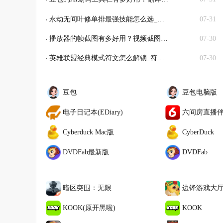
永劫无间叶修单排最强技能怎么选_夺宝模式玩法思路介绍
07-31
播放器的帧截图有多好用？视频截图再也不麻烦了！
07-30
英雄联盟经典模式符文怎么解锁_符文要买吗
07-30
豆包
豆包电脑版
电子日记本(EDiary)
六间房直播伴
Cyberduck Mac版
CyberDuck
DVDFab最新版
DVDFab
暗区突围：无限
边锋游戏大
KOOK(原开黑啦)
KOOK