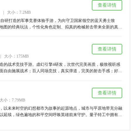
查看详情
1
|
大小：7.2MB
群自研打造的军事竞赛体验手游，为向守卫国家领空的蓝天勇士致
地图的经典玩法，个性化角色定制、拟真的枪械射击带来全新的真实
查看详情
|
大小：175MB
造的战术竞技手游。虚幻引擎4研发，次世代完美画质，极致视听感
面自由施展战术；百人同场竞技，真实弹道，完美的射击手感；好友
超过300人团队研发，给您带来一场震撼的竞技体验。
查看详情
大小：7.79MB
，以未来时空的幻想都市为故事的起源地点，城市与平原地带充分融
以延续，绿色遍地的和平空间呼唤英雄前来守护。量子特工中拥有
的射击战斗玩法，让您能够体验更多精彩有趣的游戏乐趣。以未来科
，打造你的专属机甲武器装备，即刻开启探索未来冒险之旅!