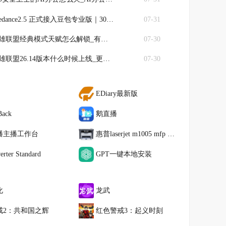
dance2.5 正式接入豆包专业版｜30 秒长视频生成、多图参考 AI视频创作能力全面升级
07-31
雄联盟经典模式天赋怎么解锁_有没有等级上限
07-30
雄联盟26.14版本什么时候上线_更新了哪些内容
07-30
EDiary最新版
Back
鹅直播
播主播工作台
惠普laserjet m1005 mfp 一体机驱动程序
rter Standard
GPT一键本地安装
化
龙武
戒2：共和国之辉
红色警戒3：起义时刻